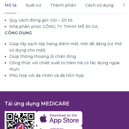
Mô tả
Xuất xứ
Thành phần
Cách sử dụng
Th
Quy cách đóng gói: Gói – 20 tờ.
Nhà phân phối: CÔNG TY TNHH MÊ ĐI CA.
CÔNG DỤNG
Giúp tẩy sạch lớp trang điểm mắt, môi dễ dàng (có thể
sử dụng cho mặt).
Giúp thông thoáng lỗ chân lông.
Công thức với chiết xuất từ tràm trà có tác dụng ngừa
mụn.
Phù hợp với da nhờn và da hỗn hợp.
Tải ứng dụng MEDiCARE