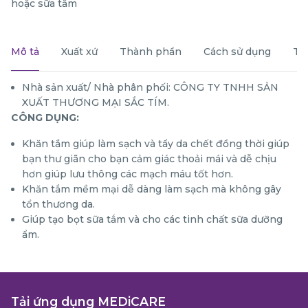
hoặc sữa tắm
Mô tả
Xuất xứ
Thành phần
Cách sử dụng
Th
Nhà sản xuất/ Nhà phân phối: CÔNG TY TNHH SẢN
XUẤT THƯƠNG MẠI SẮC TÍM.
CÔNG DỤNG:
Khăn tắm giúp làm sạch và tẩy da chết đồng thời giúp
bạn thư giãn cho bạn cảm giác thoải mái và dễ chịu
hơn giúp lưu thông các mạch máu tốt hơn.
Khăn tắm mềm mại dễ dàng làm sạch mà không gây
tổn thương da.
Giúp tạo bọt sữa tắm và cho các tinh chất sữa dưỡng
ẩm.
Tải ứng dụng MEDiCARE