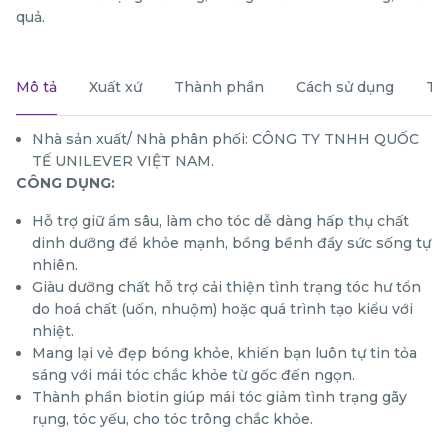
quả.
Mô tả
Xuất xứ
Thành phần
Cách sử dụng
Th
Nhà sản xuất/ Nhà phân phối: CÔNG TY TNHH QUỐC
TẾ UNILEVER VIỆT NAM.
CÔNG DỤNG:
Hỗ trợ giữ ẩm sâu, làm cho tóc dễ dàng hấp thụ chất
dinh dưỡng để khỏe mạnh, bồng bềnh đầy sức sống tự
nhiên.
Giàu dưỡng chất hỗ trợ cải thiện tình trạng tóc hư tổn
do hoá chất (uốn, nhuộm) hoặc quá trình tạo kiểu với
nhiệt.
Mang lại vẻ đẹp bóng khỏe, khiến bạn luôn tự tin tỏa
sáng với mái tóc chắc khỏe từ gốc đến ngọn.
Thành phần biotin giúp mái tóc giảm tình trạng gãy
rụng, tóc yếu, cho tóc trông chắc khỏe.