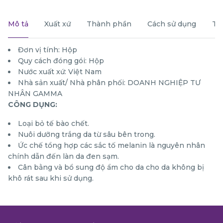
Mô tả
Xuất xứ
Thành phần
Cách sử dụng
Th
Đơn vị tính: Hộp
Quy cách đóng gói: Hộp
Nước xuất xứ: Việt Nam
Nhà sản xuất/ Nhà phân phối: DOANH NGHIỆP TƯ
NHÂN GAMMA
CÔNG DỤNG:
Loại bỏ tế bào chết.
Nuôi dưỡng trắng da từ sâu bên trong.
Ức chế tổng hợp các sắc tố melanin là nguyên nhân
chính dẫn đến làn da đen sạm.
Cân bằng và bổ sung độ ẩm cho da cho da không bị
khô rát sau khi sử dụng.