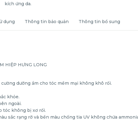
ử dụng
Thông tin bảo quản
Thông tin bổ sung
 TM HIỆP HƯNG LONG
ng cường dưỡng ẩm cho tóc mềm mại không khô rối.
hắc khỏe.
bên ngoài.
 tóc không bị xơ rối.
 sắc rạng rỡ và bền màu chống tia UV không chứa ammoniac