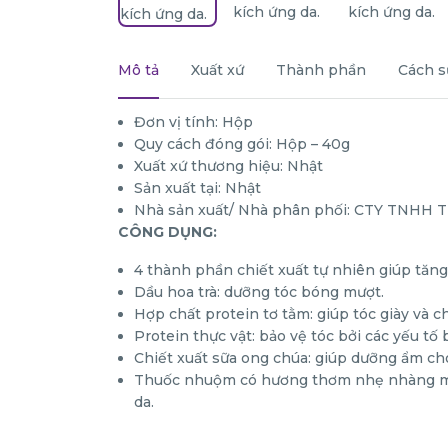
Mô tả
Xuất xứ
Thành phần
Cách s
Đơn vị tính: Hộp
Quy cách đóng gói: Hộp – 40g
Xuất xứ thương hiệu: Nhật
Sản xuất tại: Nhật
Nhà sản xuất/ Nhà phân phối: CTY TNHH
CÔNG DỤNG:
4 thành phần chiết xuất tự nhiên giúp tă
Dầu hoa trà: dưỡng tóc bóng mượt.
Hợp chất protein tơ tằm: giúp tóc giày và c
Protein thực vật: bảo vệ tóc bởi các yếu tố 
Chiết xuất sữa ong chúa: giúp dưỡng ẩm cho
Thuốc nhuộm có hương thơm nhẹ nhàng màu
da.