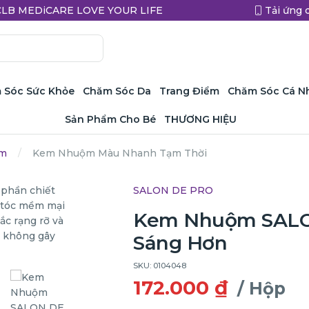
a CLB MEDiCARE LOVE YOUR LIFE
Tải ứng 
 Sóc Sức Khỏe
Chăm Sóc Da
Trang Điểm
Chăm Sóc Cá N
Sản Phẩm Cho Bé
THƯƠNG HIỆU
m
Kem Nhuộm Màu Nhanh Tạm Thời
SALON DE PRO
Kem Nhuộm SALO
Sáng Hơn
SKU: 0104048
172.000 ₫
/ Hộp