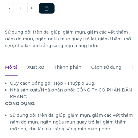
Sử dụng bôi trên da, giúp: giảm mụn, giảm các vết thâm
nám do mụn, ngăn ngừa mụn quay trở lại, giảm thâm, mờ
sẹo, cho làn da trắng sáng mịn màng hơn.
Mô tả
Xuất xứ
Thành phần
Cách sử dụng
Th
Quy cách đóng gói: Hộp - 1 tuýp x 20g.
Nhà sản xuất/Nhà phân phối: CÔNG TY CỔ PHẦN DÂN
KHANG.
CÔNG DỤNG:
Sử dụng bôi trên da, giúp: giảm mụn, giảm các vết thâm
nám do mụn, ngăn ngừa mụn quay trở lại, giảm thâm,
mờ sẹo, cho làn da trắng sáng mịn màng hơn.