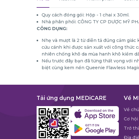
Quy cách đóng gói: Hộp - 1 chai x 30ml.
Nhà phân phối: CÔNG TY CP DƯỢC MỸ P
CÔNG DỤNG:
Nhẹ và mượt là 2 từ diễn tả đúng cảm giá
cứu cánh khi được sản xuất với công thức c
nhiên chống khô da mùa hanh khô kiềm dầu;
Nếu trước đây bạn đã từng thất vọng với n
biệt cùng kem nền Queenie Flawless Magi
Tải ứng dụng MEDiCARE
Về M
Về chú
Cơ hội
Trở th
Địa đi