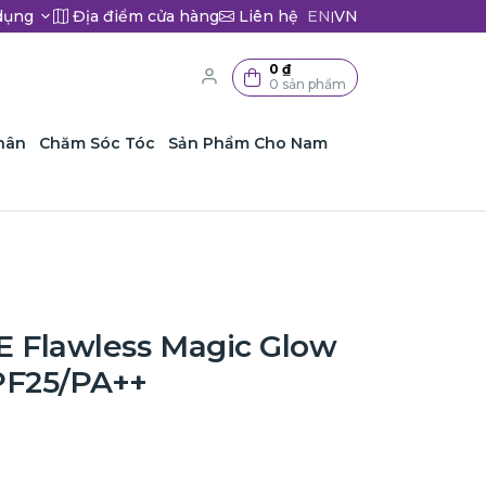
dụng
Địa điểm cửa hàng
Liên hệ
EN
VN
|
0 ₫
0 sản phẩm
hân
Chăm Sóc Tóc
Sản Phẩm Cho Nam
 Flawless Magic Glow
PF25/PA++