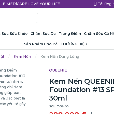
a CLB MEDiCARE LOVE YOUR LIFE
Tải ứng 
 Sóc Sức Khỏe
Chăm Sóc Da
Trang Điểm
Chăm Sóc Cá N
Sản Phẩm Cho Bé
THƯƠNG HIỆU
Mặt
Kem Nền
Kem Nền Dạng Lỏng
QUEENIE
Kem Nền QUEENIE
Foundation #13 S
30ml
SKU: 0108400