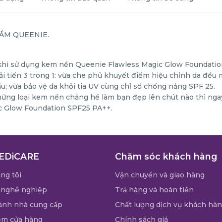
HẨM QUEENIE.
c khi sử dụng kem nền Queenie Flawless Magic Glow Foundatio
ải tiến 3 trong 1: vừa che phủ khuyết điểm hiệu chỉnh da đều 
 vừa bảo vệ da khỏi tia UV cùng chỉ số chống nắng SPF 25.
hững loại kem nền chẳng hề làm bạn đẹp lên chút nào thì ngay
c Glow Foundation SPF25 PA++.
EDiCARE
Chăm sóc khách hàng
ng tôi
Vận chuyển và giao hàng
 nghề nghiệp
Trả hàng và hoàn tiền
ành nhà cung cấp
Chất lượng dịch vụ khách hà
ểm cửa hàng
Chính sách giá