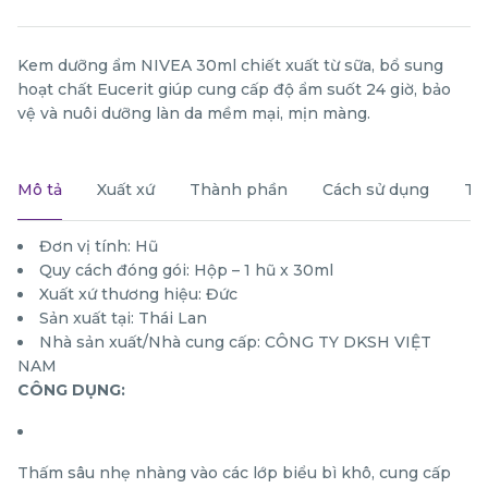
Kem dưỡng ẩm NIVEA 30ml chiết xuất từ sữa, bổ sung
hoạt chất Eucerit giúp cung cấp độ ẩm suốt 24 giờ, bảo
vệ và nuôi dưỡng làn da mềm mại, mịn màng.
Mô tả
Xuất xứ
Thành phần
Cách sử dụng
Th
Đơn vị tính: Hũ
Quy cách đóng gói: Hộp – 1 hũ x 30ml
Xuất xứ thương hiệu: Đức
Sản xuất tại: Thái Lan
Nhà sản xuất/Nhà cung cấp: CÔNG TY DKSH VIỆT
NAM
CÔNG DỤNG:
Thấm sâu nhẹ nhàng vào các lớp biểu bì khô, cung cấp