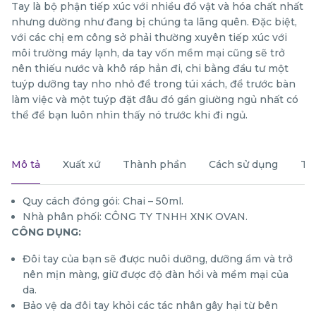
Tay là bộ phận tiếp xúc với nhiều đồ vật và hóa chất nhất
nhưng dường như đang bị chúng ta lãng quên. Đặc biệt,
với các chị em công sở phải thường xuyên tiếp xúc với
môi trường máy lạnh, da tay vốn mềm mại cũng sẽ trở
nên thiếu nước và khô ráp hẳn đi, chi bằng đầu tư một
tuýp dưỡng tay nho nhỏ để trong túi xách, để trước bàn
làm việc và một tuýp đặt đâu đó gần giường ngủ nhất có
thể để bạn luôn nhìn thấy nó trước khi đi ngủ.
Mô tả
Xuất xứ
Thành phần
Cách sử dụng
Th
Quy cách đóng gói: Chai – 50ml.
Nhà phân phối: CÔNG TY TNHH XNK OVAN.
CÔNG DỤNG:
Đôi tay của bạn sẽ được nuôi dưỡng, dưỡng ẩm và trở
nên mịn màng, giữ được độ đàn hồi và mềm mại của
da.
Bảo vệ da đôi tay khỏi các tác nhân gây hại từ bên