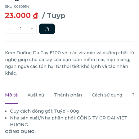
SKU: 0080954
23.000 ₫
/ Tuyp
Kem Dưỡng Da Tay E100 với các vitamin và dưỡng chất từ
nghệ giúp cho da tay của bạn luôn mềm mai, mịn màng,
ngăn ngừa các tổn hại từ thời tiết khô lạnh và tác nhân
khác.
Mô tả
Xuất xứ
Thành phần
Cách sử dụng
Th
Quy cách đóng gói: Tuýp – 80g
Nhà sản xuất/Nhà phân phối: CÔNG TY CP ĐẠI VIỆT
HƯƠNG
CÔNG DỤNG: