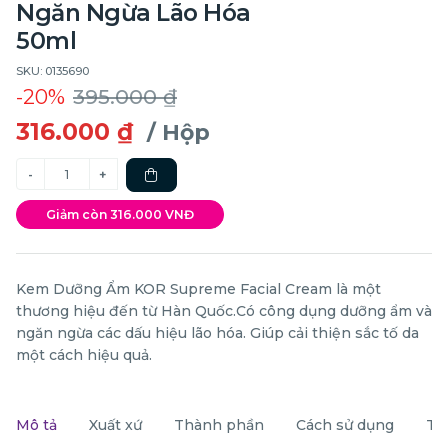
Ngăn Ngừa Lão Hóa
50ml
SKU: 0135690
-20%
395.000 ₫
316.000 ₫
/ Hộp
Giảm còn 316.000 VNĐ
Kem Dưỡng Ẩm KOR Supreme Facial Cream là một
thương hiệu đến từ Hàn Quốc.Có công dụng dưỡng ẩm và
ngăn ngừa các dấu hiệu lão hóa. Giúp cải thiện sắc tố da
một cách hiệu quả.
Mô tả
Xuất xứ
Thành phần
Cách sử dụng
Th