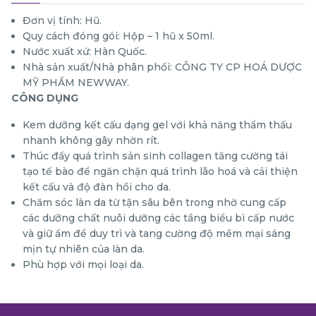
Đơn vị tính: Hũ.
Quy cách đóng gói: Hộp – 1 hũ x 50ml.
Nước xuất xứ: Hàn Quốc.
Nhà sản xuất/Nhà phân phối: CÔNG TY CP HOÁ DƯỢC
MỸ PHẨM NEWWAY.
CÔNG DỤNG
Kem dưỡng kết cấu dạng gel với khả năng thẩm thấu
nhanh không gây nhờn rít.
Thúc đẩy quá trình sản sinh collagen tăng cường tái
tạo tế bào để ngăn chặn quá trình lão hoá và cải thiện
kết cấu và độ đàn hồi cho da.
Chăm sóc làn da từ tận sâu bên trong nhờ cung cấp
các dưỡng chất nuôi dưỡng các tầng biểu bì cấp nước
và giữ ẩm để duy trì và tang cường độ mềm mại sáng
mịn tự nhiên của làn da.
Phù hợp với mọi loại da.