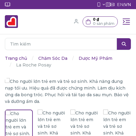
EN
VN
|
0 ₫
0 sản phẩm
Trang chủ
Chăm Sóc Da
Dược Mỹ Phẩm
La Roche Posay