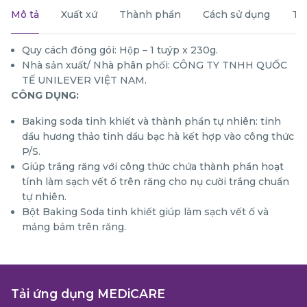
Mô tả
Xuất xứ
Thành phần
Cách sử dụng
Th
Quy cách đóng gói: Hộp – 1 tuýp x 230g.
Nhà sản xuất/ Nhà phân phối: CÔNG TY TNHH QUỐC
TẾ UNILEVER VIỆT NAM.
CÔNG DỤNG:
Baking soda tinh khiết và thành phần tự nhiên: tinh
dầu hương thảo tinh dầu bạc hà kết hợp vào công thức
P/S.
Giúp trắng răng với công thức chứa thành phần hoạt
tính làm sạch vết ố trên răng cho nụ cười trắng chuẩn
tự nhiên.
Bột Baking Soda tinh khiết giúp làm sạch vết ố và
mảng bám trên răng.
Tải ứng dụng MEDiCARE