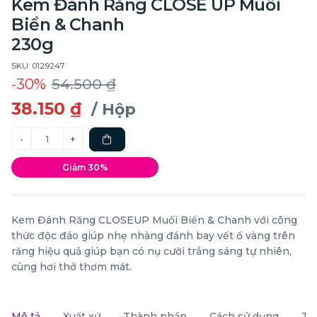
Kem Đánh Răng CLOSE UP Muối
Biển & Chanh
230g
SKU: 0129247
-30%
54.500 ₫
38.150 ₫
/ Hộp
Giảm 30%
Kem Đánh Răng CLOSEUP Muối Biển & Chanh với công
thức độc đáo giúp nhẹ nhàng đánh bay vết ố vàng trên
răng hiệu quả giúp bạn có nụ cười trắng sáng tự nhiên,
cùng hơi thở thơm mát.
Mô tả
Xuất xứ
Thành phần
Cách sử dụng
Th