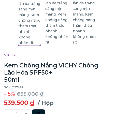
VICHY
Kem Chống Nắng VICHY Chống
Lão Hóa SPF50+
50ml
SKU: 0127427
-15%
635.000 ₫
539.500 ₫
/ Hộp