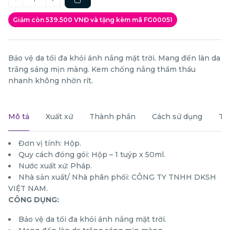
Giảm còn 539.500 VNĐ và tặng kèm mã FG00051
Bảo vệ da tối đa khỏi ánh nắng mặt trời. Mang đến làn da
trắng sáng mịn màng. Kem chống nắng thẩm thấu
nhanh không nhờn rít.
Mô tả
Xuất xứ
Thành phần
Cách sử dụng
Th
Đơn vị tính: Hộp.
Quy cách đóng gói: Hộp – 1 tuýp x 50ml.
Nước xuất xứ: Pháp.
Nhà sản xuất/ Nhà phân phối: CÔNG TY TNHH DKSH
VIỆT NAM.
CÔNG DỤNG:
Bảo vệ da tối đa khỏi ánh nắng mặt trời.