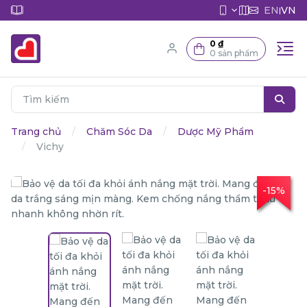
EN
VN
|
0 ₫
0 sản phẩm
Trang chủ
Chăm Sóc Da
Dược Mỹ Phẩm
Vichy
-15%