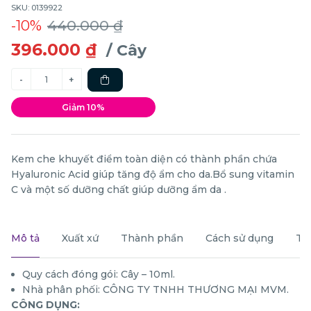
SKU: 0139922
-10%
440.000 ₫
396.000 ₫
/ Cây
Giảm 10%
Kem che khuyết điểm toàn diện có thành phần chứa
Hyaluronic Acid giúp tăng độ ẩm cho da.Bổ sung vitamin
C và một số dưỡng chất giúp dưỡng ẩm da .
Mô tả
Xuất xứ
Thành phần
Cách sử dụng
Th
Quy cách đóng gói: Cây – 10ml.
Nhà phân phối: CÔNG TY TNHH THƯƠNG MẠI MVM.
CÔNG DỤNG: