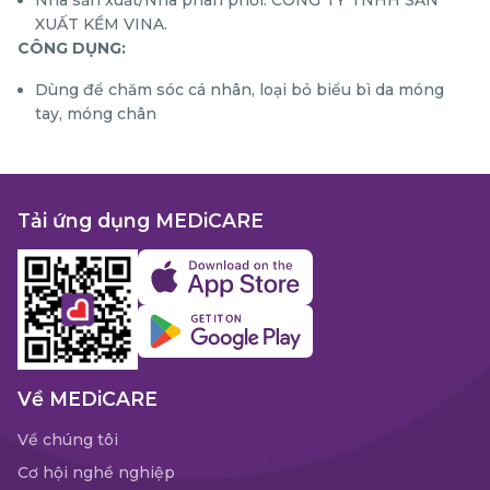
XUẤT KỀM VINA.
CÔNG DỤNG:
Dùng để chăm sóc cá nhân, loại bỏ biểu bì da móng
tay, móng chân
Tải ứng dụng MEDiCARE
Về MEDiCARE
Về chúng tôi
Cơ hội nghề nghiệp