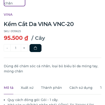
VINA
Kềm Cắt Da VINA VNC-20
SKU: 0139625
95.500 ₫
/ Cây
Dùng để chăm sóc cá nhân, loại bỏ biểu bì da móng tay,
móng chân
Mô tả
Xuất xứ
Thành phần
Cách sử dụng
Th
Quy cách đóng gói: Gói - 1 cây.
Nhà sản xuất/Nhà phân phối: CÔNG TY TNHH SẢN