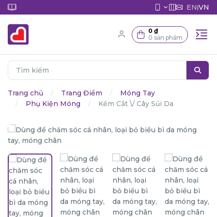
EN
VN
|
0 ₫
0 sản phẩm
Trang chủ
Trang Điểm
Móng Tay
Phụ Kiện Móng
Kềm Cắt \/ Cây Sủi Da