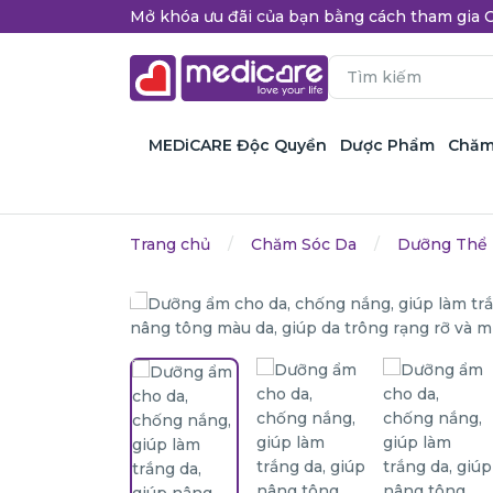
Mở khóa ưu đãi của bạn bằng cách tham gi
MEDiCARE Độc Quyền
Dược Phẩm
Chăm
Trang chủ
Chăm Sóc Da
Dưỡng Thể