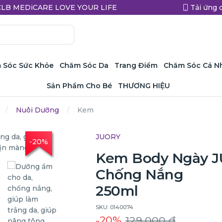
a CLB MEDiCARE LOVE YOUR LIFE
Tải ứng 
 Sóc Sức Khỏe
Chăm Sóc Da
Trang Điểm
Chăm Sóc Cá N
Sản Phẩm Cho Bé
THƯƠNG HIỆU
Nuôi Dưỡng
Kem
JUORY
-20%
Kem Body Ngày J
Chống Nắng
250ml
SKU: 0140074
-20%
129.000 ₫