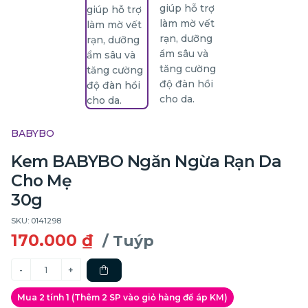
BABYBO
Kem BABYBO Ngăn Ngừa Rạn Da
Cho Mẹ
30g
SKU: 0141298
170.000 ₫
/ Tuýp
Mua 2 tính 1 (Thêm 2 SP vào giỏ hàng để áp KM)