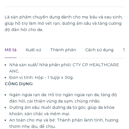
Là sản phẩm chuyên dụng dành cho mẹ bầu và sau sinh,
giúp hỗ trợ làm mờ vết rạn, dưỡng ẩm sâu và tăng cường
độ đàn hồi cho da.
Mô tả
Xuất xứ
Thành phần
Cách sử dụng
Th
Nhà sản xuất/ Nhà phân phối: CTY CP HEALTHCARE
ANC.
Đơn vị tính: Hộp - 1 tuýp x 30g.
CÔNG DỤNG:
Ngăn ngừa rạn da: Hỗ trợ ngăn ngừa rạn da, tăng độ
đàn hồi, cải thiện vùng da sạm, chùng nhão.
Dưỡng ẩm sâu: Nuôi dưỡng da từ gốc, giúp da khỏe
khoắn, săn chắc và mềm mại.
An toàn cho mẹ và bé: Thành phần lành tính, hương
thơm nhẹ dịu, dễ chịu.