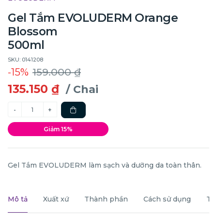
Gel Tắm EVOLUDERM Orange
Blossom
500ml
SKU: 0141208
-15%
159.000 ₫
135.150 ₫
/ Chai
Giảm 15%
Gel Tắm EVOLUDERM làm sạch và dưỡng da toàn thân.
Mô tả
Xuất xứ
Thành phần
Cách sử dụng
Th