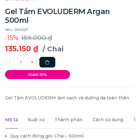
Gel Tắm EVOLUDERM Argan
500ml
SKU: 0141207
-15%
159.000 ₫
135.150 ₫
/ Chai
Giảm 15%
Gel Tắm EVOLUDERM làm sạch và dưỡng da toàn thân.
Mô tả
Xuất xứ
Thành phần
Cách sử dụng
Th
Quy cách đóng gói: Chai – 500ml.