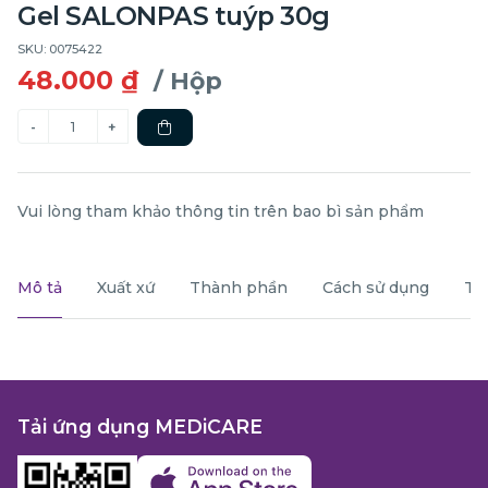
Gel SALONPAS tuýp 30g
SKU: 0075422
48.000 ₫
/ Hộp
Vui lòng tham khảo thông tin trên bao bì sản phẩm
Mô tả
Xuất xứ
Thành phần
Cách sử dụng
Th
Tải ứng dụng MEDiCARE