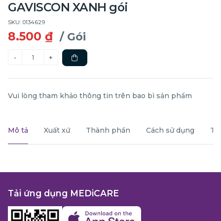
GAVISCON XANH gói
SKU: 0134629
8.500 ₫
/ Gói
Vui lòng tham khảo thông tin trên bao bì sản phẩm
Mô tả
Xuất xứ
Thành phần
Cách sử dụng
Th
Tải ứng dụng MEDiCARE