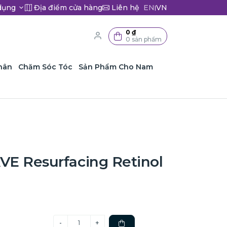
dụng
Địa điểm cửa hàng
Liên hệ
EN
VN
|
0 ₫
0 sản phẩm
hân
Chăm Sóc Tóc
Sản Phẩm Cho Nam
E Resurfacing Retinol