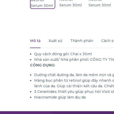
Mô tả
Xuất xứ
Thành phần
Cách s
Quy cách đóng gói: Chai x 30ml
Nhà sản xuất/ Nhà phân phối: CÔNG TY 
CÔNG DỤNG:
Dưỡng chất dưỡng da, làm da mềm mịn và gi
Màng bọc phân tử retinol giúp đẩy nhanh qu
lành của da. Giúp cải thiện kết cấu da. Chiế
3 Ceramides thiết yếu giúp phục hồi Visit st
Niacinamide giúp làm dịu da