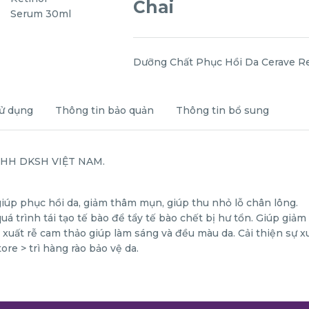
Chai
Dưỡng Chất Phục Hồi Da Cerave Re
ử dụng
Thông tin bảo quản
Thông tin bổ sung
TNHH DKSH VIỆT NAM.
úp phục hồi da, giảm thâm mụn, giúp thu nhỏ lỗ chân lông.
á trình tái tạo tế bào để tẩy tế bào chết bị hư tổn. Giúp giả
t xuất rễ cam thảo giúp làm sáng và đều màu da. Cải thiện sự xu
ore > trì hàng rào bảo vệ da.