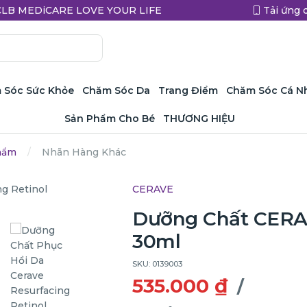
a CLB MEDiCARE LOVE YOUR LIFE
Tải ứng 
 Sóc Sức Khỏe
Chăm Sóc Da
Trang Điểm
Chăm Sóc Cá N
Sản Phẩm Cho Bé
THƯƠNG HIỆU
hẩm
Nhãn Hàng Khác
CERAVE
Dưỡng Chất CERAV
30ml
SKU: 0139003
535.000 ₫
/