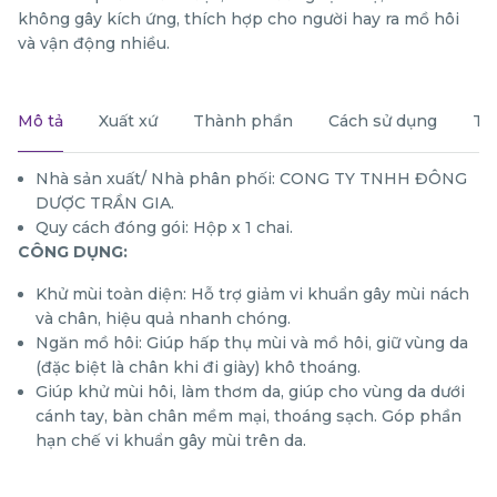
không gây kích ứng, thích hợp cho người hay ra mồ hôi
và vận động nhiều.
Mô tả
Xuất xứ
Thành phần
Cách sử dụng
Th
Nhà sản xuất/ Nhà phân phối: CONG TY TNHH ĐÔNG
DƯỢC TRẦN GIA.
Quy cách đóng gói: Hộp x 1 chai.
CÔNG DỤNG:
Khử mùi toàn diện: Hỗ trợ giảm vi khuẩn gây mùi nách
và chân, hiệu quả nhanh chóng.
Ngăn mồ hôi: Giúp hấp thụ mùi và mồ hôi, giữ vùng da
(đặc biệt là chân khi đi giày) khô thoáng.
Giúp khử mùi hôi, làm thơm da, giúp cho vùng da dưới
cánh tay, bàn chân mềm mại, thoáng sạch. Góp phần
hạn chế vi khuẩn gây mùi trên da.