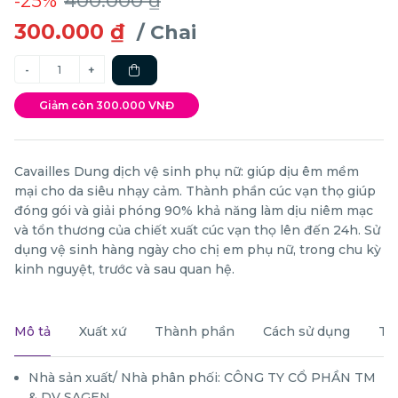
-25%
400.000 ₫
300.000 ₫
/ Chai
Giảm còn 300.000 VNĐ
Cavailles Dung dịch vệ sinh phụ nữ: giúp dịu êm mềm
mại cho da siêu nhạy cảm. Thành phần cúc vạn thọ giúp
đóng gói và giải phóng 90% khả năng làm dịu niêm mạc
và tổn thương của chiết xuất cúc vạn thọ lên đến 24h. Sử
dụng vệ sinh hàng ngày cho chị em phụ nữ, trong chu kỳ
kinh nguyệt, trước và sau quan hệ.
Mô tả
Xuất xứ
Thành phần
Cách sử dụng
Th
Nhà sản xuất/ Nhà phân phối: CÔNG TY CỔ PHẦN TM
& DV SAGEN.