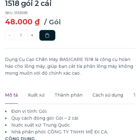
1518 gói 2 cái
SKU: 0133095
48.000 ₫
/ Gói
Dụng Cụ Cạo Chân Mày BASICARE 1518 là công cụ hoàn
hảo cho lông mày, giúp bạn cắt tỉa phần lông mày không
mong muốn với độ chính xác cao.
Mô tả
Xuất xứ
Thành phần
Cách sử dụng
Th
Đơn vị tính: Gói.
Quy cách đóng gói: Gói – 2 cái.
Nước xuất xứ: Trung Quốc.
Nhà phân phối: CÔNG TY TNHH MÊ ĐI CA.
CÔNG DỤNG