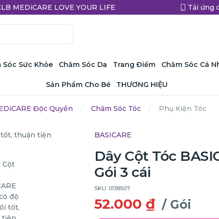
a CLB MEDiCARE LOVE YOUR LIFE
Tải ứng 
 Sóc Sức Khỏe
Chăm Sóc Da
Trang Điểm
Chăm Sóc Cá N
Sản Phẩm Cho Bé
THƯƠNG HIỆU
EDiCARE Độc Quyền
Chăm Sóc Tóc
Phụ Kiện Tóc
BASICARE
Dây Cột Tóc BASI
Gói 3 cái
SKU: 0138507
52.000 ₫
/ Gói