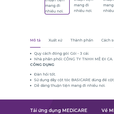
Mô tả
Xuất xứ
Thành phần
Cách s
Quy cách đóng gói: Gói - 3 cái.
Nhà phân phối: CÔNG TY TNHH MÊ ĐI CA.
CÔNG DỤNG
Đàn hồi tốt.
Sử dụng dây cột tóc BASICARE dùng để cột
Dễ dàng thuận tiện mang đi nhiều nơi.
Tải ứng dụng MEDiCARE
Về M