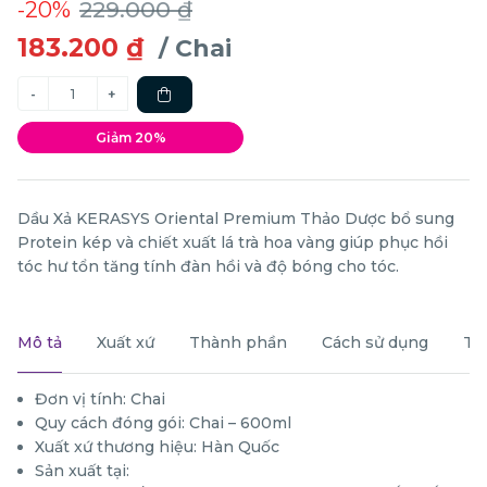
-20%
229.000 ₫
183.200 ₫
/ Chai
Giảm 20%
Dầu Xả KERASYS Oriental Premium Thảo Dược bổ sung
Protein kép và chiết xuất lá trà hoa vàng giúp phục hồi
tóc hư tổn tăng tính đàn hồi và độ bóng cho tóc.
Mô tả
Xuất xứ
Thành phần
Cách sử dụng
Th
Đơn vị tính: Chai
Quy cách đóng gói: Chai – 600ml
Xuất xứ thương hiệu: Hàn Quốc
Sản xuất tại: