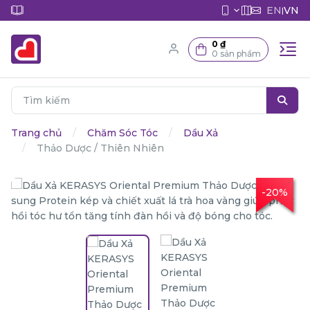
EN
VN
|
0 ₫
0 sản phẩm
Trang chủ
Chăm Sóc Tóc
Dầu Xả
Thảo Dược / Thiên Nhiên
-20%