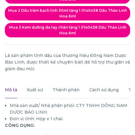
Mua 2 Dầu tràm bạch linh 30ml tặng 1 0140438 Dầu Thảo Linh
Hoa 6ml
Mua 3 Kem dưỡng da tay chân tặng 1 0140438 Dầu Thảo Linh
Hoa 6ml
Là sản phẩm tinh dầu của thương hiệu Đông Nam Dược
Bảo Linh, được thiết kế chuyên biệt để hỗ trợ thư giãn và
giảm đau mỏi.
Mô tả
Xuất xứ
Thành phần
Cách sử dụng
Th
Nhà sản xuất/ Nhà phân phối: CTY TNHH DÔNG NAM
DƯỢC BẢO LINH.
Đơn vị tính: Hộp x 1 chai.
CÔNG DỤNG: