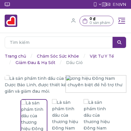
EN
VN
|
0 ₫
0 sản phẩm
Trang chủ
Chăm Sóc Sức Khỏe
Vật Tư Y Tế
Giảm Đau & Hạ Sốt
Dầu Gió