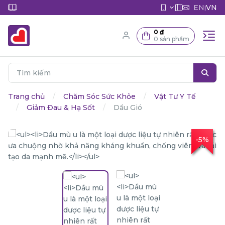
EN
VN
|
0 ₫
0 sản phẩm
Trang chủ
Chăm Sóc Sức Khỏe
Vật Tư Y Tế
Giảm Đau & Hạ Sốt
Dầu Gió
-5%