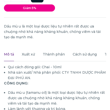
Giảm 5%
Dầu mù u là một loại dược liệu tự nhiên rất được ưa
chuộng nhờ khả năng kháng khuẩn, chống viêm và tái
tạo da mạnh mẽ.
Mô tả
Xuất xứ
Thành phần
Cách sử dụng
Th
Qui cách đóng gói: Chai - 10ml
Nhà sản xuất/ Nhà phân phối: CTY TNHH DƯỢC PHẨM
ĐẠI PHÚ AN.
CÔNG DỤNG:
Dầu mù u (tamanu oil) là một loại dược liệu tự nhiên rất
được ưa chuộng nhờ khả năng kháng khuẩn, chống
viêm và tái tạo da mạnh mẽ.
Làm lành vết thương và trị bỏng.