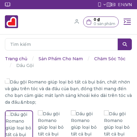
EN
VN
|
0 ₫
0 sản phẩm
Trang chủ
Sản Phẩm Cho Nam
Chăm Sóc Tóc
Dầu Gội