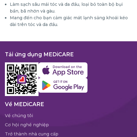
Làm sạch sâu mái tóc và da đầu, loại bỏ toàn bộ bụi
bẩn, bã nhờn và gàu.
Mang đến cho bạn cảm giác mát lạnh sảng khoái kéo
dài trên tóc và da đầu.
Tải ứng dụng MEDiCARE
Về MEDiCARE
Về chúng tôi
Cơ hội nghề nghiệp
Trở thành nhà cung cấp