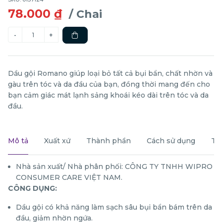
78.000 ₫
/ Chai
Dầu gội Romano giúp loại bỏ tất cả bụi bẩn, chất nhờn và
gàu trên tóc và da đầu của bạn, đồng thời mang đến cho
bạn cảm giác mát lạnh sảng khoái kéo dài trên tóc và da
đầu.
Mô tả
Xuất xứ
Thành phần
Cách sử dụng
Th
Nhà sản xuất/ Nhà phân phối: CÔNG TY TNHH WIPRO
CONSUMER CARE VIỆT NAM.
CÔNG DỤNG:
Dầu gội có khả năng làm sạch sâu bụi bẩn bám trên da
đầu, giảm nhờn ngứa.