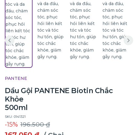
PANTENE
Dầu Gội PANTENE Biotin Chắc
Khỏe
500ml
SKU: 0141321
-15%
196.500 ₫
167.050 ₫