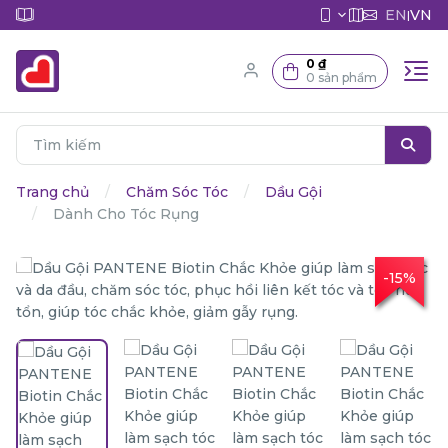
EN
VN
|
0 ₫
0 sản phẩm
Trang chủ
Chăm Sóc Tóc
Dầu Gội
Dành Cho Tóc Rụng
-15%