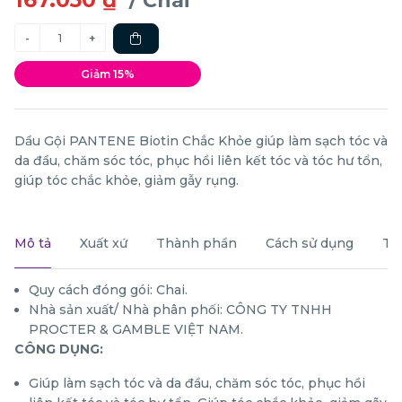
/ Chai
Giảm 15%
Dầu Gội PANTENE Biotin Chắc Khỏe giúp làm sạch tóc và
da đầu, chăm sóc tóc, phục hồi liên kết tóc và tóc hư tổn,
giúp tóc chắc khỏe, giảm gẫy rụng.
Mô tả
Xuất xứ
Thành phần
Cách sử dụng
Th
Quy cách đóng gói: Chai.
Nhà sản xuất/ Nhà phân phối: CÔNG TY TNHH
PROCTER & GAMBLE VIỆT NAM.
CÔNG DỤNG:
Giúp làm sạch tóc và da đầu, chăm sóc tóc, phục hồi