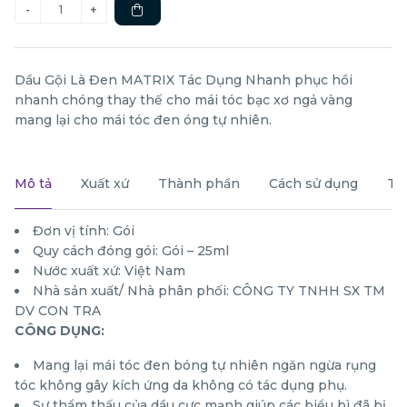
Dầu Gội Là Đen MATRIX Tác Dụng Nhanh phục hồi
nhanh chóng thay thế cho mái tóc bạc xơ ngả vàng
mang lại cho mái tóc đen óng tự nhiên.
Mô tả
Xuất xứ
Thành phần
Cách sử dụng
Th
Đơn vị tính: Gói
Quy cách đóng gói: Gói – 25ml
Nước xuất xứ: Việt Nam
Nhà sản xuất/ Nhà phân phối: CÔNG TY TNHH SX TM
DV CON TRA
CÔNG DỤNG:
Mang lại mái tóc đen bóng tự nhiên ngăn ngừa rụng
tóc không gây kích ứng da không có tác dụng phụ.
Sự thẩm thấu của dầu cực mạnh giúp các biểu bì đã bị