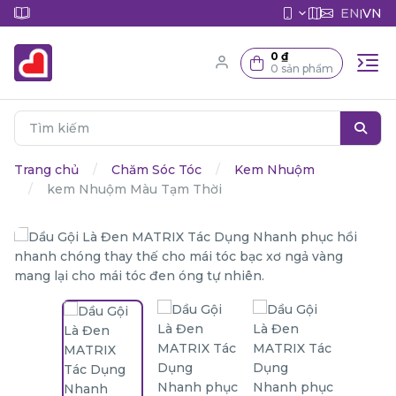
EN
VN
|
0 ₫
0 sản phẩm
Trang chủ
Chăm Sóc Tóc
Kem Nhuộm
kem Nhuộm Màu Tạm Thời