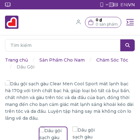
EN
VN
|
0 ₫
0 sản phẩm
Trang chủ
Sản Phẩm Cho Nam
Chăm Sóc Tóc
Dầu Gội