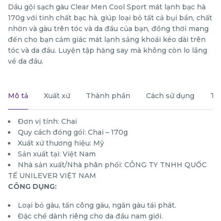
Dầu gội sạch gàu Clear Men Cool Sport mát lạnh bạc hà
170g với tinh chất bạc hà, giúp loại bỏ tất cả bụi bẩn, chất
nhờn và gàu trên tóc và da đầu của bạn, đồng thời mang
đến cho bạn cảm giác mát lạnh sảng khoái kéo dài trên
tóc và da đầu. Luyện tập hăng say mà không còn lo lắng
về da đầu.
Mô tả
Xuất xứ
Thành phần
Cách sử dụng
Th
Đơn vị tính: Chai
Quy cách đóng gói: Chai – 170g
Xuất xứ thương hiệu: Mỹ
Sản xuất tại: Việt Nam
Nhà sản xuất/Nhà phân phối: CÔNG TY TNHH QUỐC
TẾ UNILEVER VIỆT NAM
CÔNG DỤNG:
Loại bỏ gàu, tấn công gàu, ngăn gàu tái phát.
Đặc chế dành riêng cho da đầu nam giới.