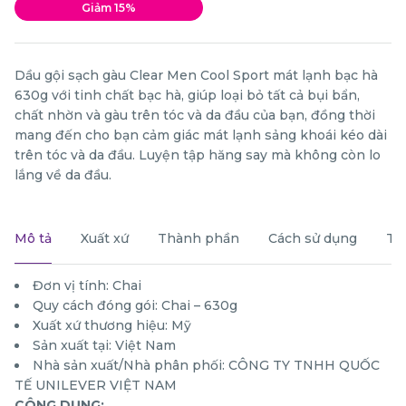
Giảm 15%
Dầu gội sạch gàu Clear Men Cool Sport mát lạnh bạc hà
630g với tinh chất bạc hà, giúp loại bỏ tất cả bụi bẩn,
chất nhờn và gàu trên tóc và da đầu của bạn, đồng thời
mang đến cho bạn cảm giác mát lạnh sảng khoái kéo dài
trên tóc và da đầu. Luyện tập hăng say mà không còn lo
lắng về da đầu.
Mô tả
Xuất xứ
Thành phần
Cách sử dụng
Th
Đơn vị tính: Chai
Quy cách đóng gói: Chai – 630g
Xuất xứ thương hiệu: Mỹ
Sản xuất tại: Việt Nam
Nhà sản xuất/Nhà phân phối: CÔNG TY TNHH QUỐC
TẾ UNILEVER VIỆT NAM
CÔNG DỤNG: