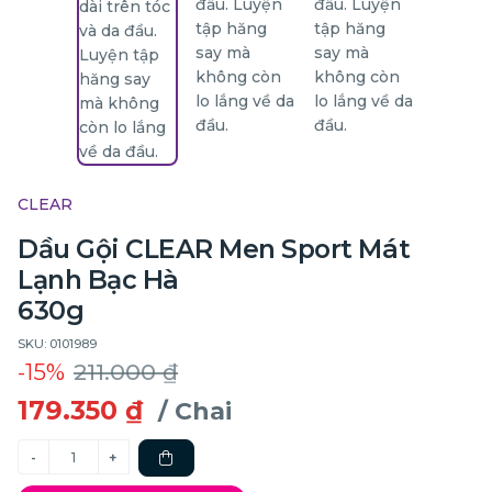
CLEAR
Dầu Gội CLEAR Men Sport Mát
Lạnh Bạc Hà
630g
SKU: 0101989
-15%
211.000 ₫
179.350 ₫
/ Chai