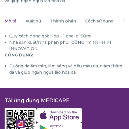
và giúp ngăn ngừa lão hóa da.
Mô tả
Xuất xứ
Thành phần
Cách sử dụng
Th
Quy cách đóng gói: Hộp - 1 chai x 150ml
Nhà sản xuất/Nhà phân phối: CÔNG TY TNHH PI
INNOVATION.
CÔNG DỤNG:
Dưỡng da ẩm mịn, làm sáng và đều màu da, giảm thâm
da và giúp ngăn ngừa lão hóa da.
Tải ứng dụng MEDiCARE