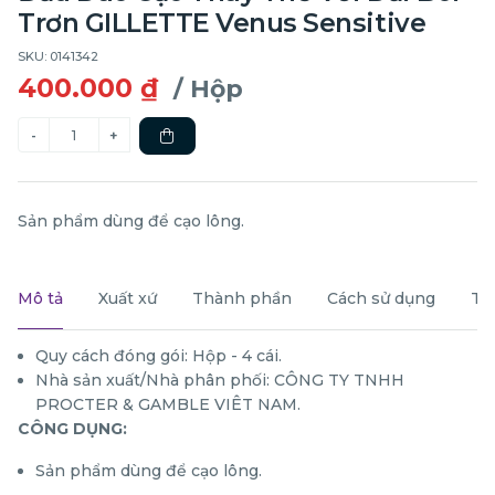
Trơn GILLETTE Venus Sensitive
SKU: 0141342
400.000 ₫
/ Hộp
Sản phẩm dùng để cạo lông.
Mô tả
Xuất xứ
Thành phần
Cách sử dụng
Th
Quy cách đóng gói: Hộp - 4 cái.
Nhà sản xuất/Nhà phân phối: CÔNG TY TNHH
PROCTER & GAMBLE VIÊT NAM.
CÔNG DỤNG:
Sản phẩm dùng để cạo lông.