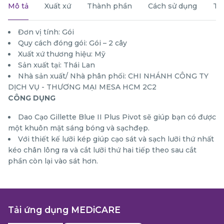
Mô tả
Xuất xứ
Thành phần
Cách sử dụng
Th
Đơn vị tính: Gói
Quy cách đóng gói: Gói – 2 cây
Xuất xứ thương hiệu: Mỹ
Sản xuất tại: Thái Lan
Nhà sản xuất/ Nhà phân phối: CHI NHÁNH CÔNG TY
DỊCH VỤ - THƯƠNG MẠI MESA HCM 2C2
CÔNG DỤNG
Dao Cạo Gillette Blue II Plus Pivot sẽ giúp bạn có được
một khuôn mặt sáng bóng và sạchđẹp.
Với thiết kế lưỡi kép giúp cạo sát và sạch lưỡi thứ nhất
kéo chân lông ra và cắt lưỡi thứ hai tiếp theo sau cắt
phần còn lại vào sát hơn.
Tải ứng dụng MEDiCARE