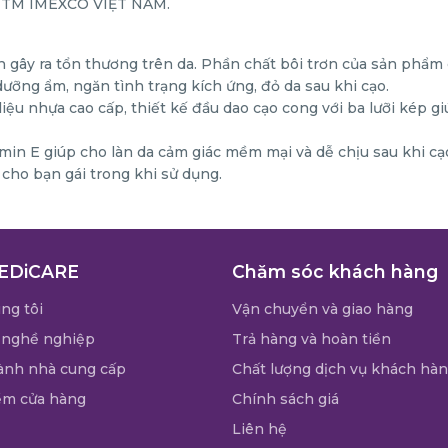
P TM IMEXCO VIỆT NAM.
 gây ra tổn thương trên da. Phần chất bôi trơn của sản phẩm c
ưỡng ẩm, ngăn tình trạng kích ứng, đỏ da sau khi cạo.
iệu nhựa cao cấp, thiết kế đầu dao cạo cong với ba lưỡi kép 
min E giúp cho làn da cảm giác mềm mại và dễ chịu sau khi c
 cho bạn gái trong khi sử dụng.
EDiCARE
Chăm sóc khách hàng
ng tôi
Vận chuyển và giao hàng
 nghề nghiệp
Trả hàng và hoàn tiền
ành nhà cung cấp
Chất lượng dịch vụ khách hà
ểm cửa hàng
Chính sách giá
Liên hệ