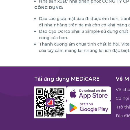
Nhà sản xuất/ nhà phân phối: CÔNG TY C
CÔNG DỤNG:
Dao cạo giúp mặt dao đi được êm hơn, tránh
đi nhẹ nhàng trên da mà còn có khả năng d
Dao Cạo Dorco Shai 3 Simple sử dụng chất l
cong của bạn.
Thanh dưỡng ẩm chứa tinh chất lô hội, Vita
của tay cầm mang lại những lợi ích đặc biệt
Tải ứng dụng MEDiCARE
Về M
Về chú
Cơ hội
Trở th
Địa đi