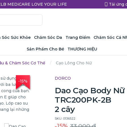
a CLB MEDiCARE LOVE YOUR LIFE
Tải ứng 
 Sóc Sức Khỏe
Chăm Sóc Da
Trang Điểm
Chăm Sóc Cá N
Sản Phẩm Cho Bé
THƯƠNG HIỆU
âu & Chăm Sóc Cơ Thế
Cạo Lông Cho Nữ
DORCO
-15%
Dao Cạo Body Nữ 
TRC200PK-2B
2 cây
SKU: 0136522
-15%
33.000 ₫