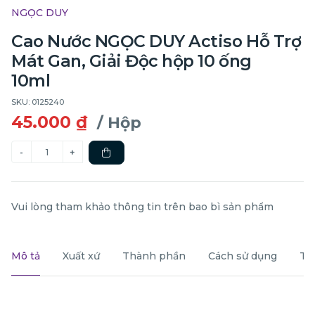
NGỌC DUY
Cao Nước NGỌC DUY Actiso Hỗ Trợ
Mát Gan, Giải Độc hộp 10 ống
10ml
SKU: 0125240
45.000 ₫
/ Hộp
Vui lòng tham khảo thông tin trên bao bì sản phẩm
Mô tả
Xuất xứ
Thành phần
Cách sử dụng
Th