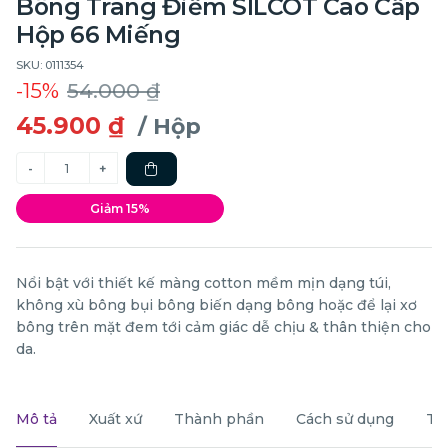
Bông Trang Điểm SILCOT Cao Cấp
Hộp 66 Miếng
SKU: 0111354
-15%
54.000 ₫
45.900 ₫
/ Hộp
Giảm 15%
Nổi bật với thiết kế màng cotton mềm mịn dạng túi,
không xù bông bụi bông biến dạng bông hoặc để lại xơ
bông trên mặt đem tới cảm giác dễ chịu & thân thiện cho
da.
Mô tả
Xuất xứ
Thành phần
Cách sử dụng
Th