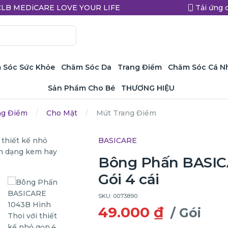
a CLB MEDiCARE LOVE YOUR LIFE
Tải ứng 
 Sóc Sức Khỏe
Chăm Sóc Da
Trang Điểm
Chăm Sóc Cá N
Sản Phẩm Cho Bé
THƯƠNG HIỆU
ng Điểm
Cho Mặt
Mút Trang Điểm
BASICARE
Bông Phấn BASIC
Gói 4 cái
SKU: 0073890
49.000 ₫
/ Gói