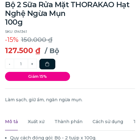
Bộ 2 Sữa Rửa Mặt THORAKAO Hạt
Nghệ Ngừa Mụn
100g
SKU: 0141341
-15%
150.000 ₫
127.500 ₫
/ Bộ
Giảm 15%
Làm sạch, giữ ẩm, ngăn ngừa mụn.
Mô tả
Xuất xứ
Thành phần
Cách sử dụng
Th
Quy cách đóng gói: Bộ - 2 tuýp x 100g.