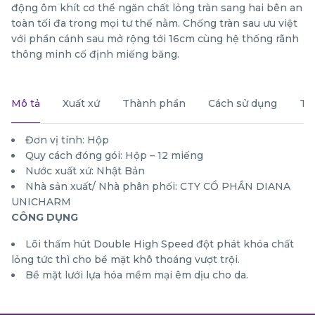
động ôm khít cơ thể ngăn chất lỏng tràn sang hai bên an
toàn tối đa trong mọi tư thế nằm. Chống tràn sau ưu việt
với phần cánh sau mở rộng tới 16cm cùng hệ thống rãnh
thông minh cố định miếng băng.
Mô tả
Xuất xứ
Thành phần
Cách sử dụng
Th
Đơn vị tính: Hộp
Quy cách đóng gói: Hộp – 12 miếng
Nước xuất xứ: Nhật Bản
Nhà sản xuất/ Nhà phân phối: CTY CỔ PHẦN DIANA
UNICHARM
CÔNG DỤNG
Lõi thấm hút Double High Speed đột phát khóa chất
lỏng tức thì cho bề mặt khô thoáng vượt trội.
Bề mặt lưới lựa hóa mềm mại êm dịu cho da.