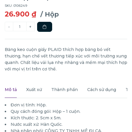
SKU: 0106249
26.900 ₫
/ Hộp
Băng keo cuộn giấy PLAID thích hợp băng bó vết
thương, hạn chế vết thương tiếp xúc với môi trường xung
quanh. Chất liệu vải lụa nhẹ nhàng và mềm mại thích hợp
với mọi vị trí trên cơ thể.
Mô tả
Xuất xứ
Thành phần
Cách sử dụng
Th
Đơn vị tính: Hộp.
Quy cách đóng gói: Hộp – 1 cuộn.
Kích thước: 2. 5cm x 5m.
Nước xuất xứ: Hàn Quốc.
Nhà phân phối: CÔNG TY TNHH MÊ ĐI CA.