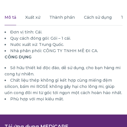
Mô tả
Xuất xứ
Thành phần
Cách sử dụng
Th
Đơn vị tính: Cái.
Quy cách đóng gói: Gói – 1 cái.
Nước xuất xứ: Trung Quốc.
Nhà phân phối: CÔNG TY TNHH MÊ ĐI CA.
CÔNG DỤNG
Sở hữu thiết kế độc đáo, dễ sử dụng, cho bạn hàng mi
cong tự nhiên.
Chất liệu thép không gỉ kết hợp cùng miếng đệm
silicon, bấm mi ROSÉ không gây hại cho lông mi, giúp
uốn cong đôi mi từ gốc tới ngọn một cách hoàn hảo nhất.
Phù hợp với mọi kiểu mắt.
Tải ứng dụng MEDiCARE