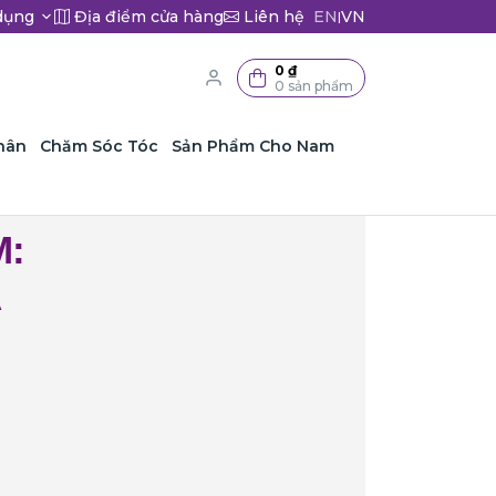
dụng
Địa điểm cửa hàng
Liên hệ
EN
VN
|
0 ₫
0 sản phẩm
hân
Chăm Sóc Tóc
Sản Phẩm Cho Nam
M:
A