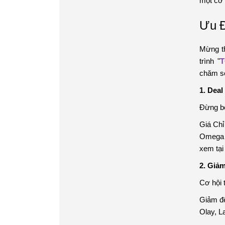
một cơ 
Ưu Đ
Mừng t
trình "
T
chăm só
1. Dea
Đừng bỏ
Giá Chỉ
Omega 3
xem tại
2. Giả
Cơ hội 
Giảm đế
Olay, L