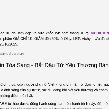
há ưu đãi làm đẹp và sức khỏe lớn nhất tháng 10 tại
MEDiCAR
n phẩm GIÁ CHỈ 1K, GIẢM đến 50% từ Olay, LRP, Vichy... Ưu đãi di
 29/10/2025.
in Tỏa Sáng - Bắt Đầu Từ Yêu Thương Bản
n
đích thực của người phụ nữ Việt không chỉ nằm ở đường nét, ngo
là ánh sáng của sự tự tin, sự dịu dàng khi biết yêu thương và chăm
 những điều nhỏ nhất.
RE tự hào được đồng hành cùng bạn trên hành trình này, để mỗi 