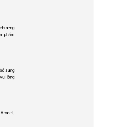
 chương
ản phẩm
 bổ sung
vui lòng
Arocell,