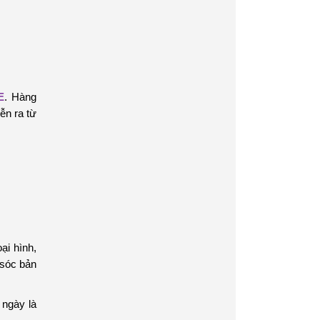
E
. Hàng
ễn ra từ
ại hình,
 sóc bản
ngày là