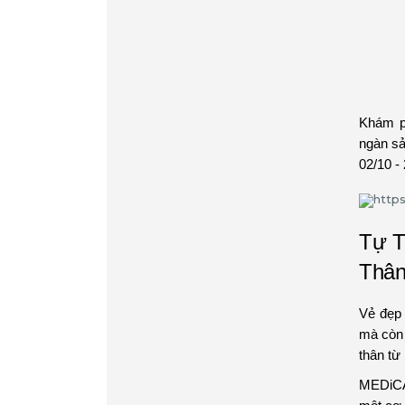
Khám p
ngàn sả
02/10 -
Tự T
Thâ
Vẻ đẹp 
mà còn 
thân từ
MEDiCA