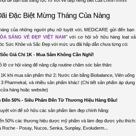
hội để bạn tỏa sáng rực rỡ với vẻ đẹp riêng biệt của chính mình!
ãi Đặc Biệt Mừng Tháng Của Nàng
háng của những người phụ nữ tuyệt vời, MEDiCARE gửi đến bạn
ỎA SÁNG VẺ ĐẸP VIỆT NAM
" với cơ hội sở hữu hàng loạt s
c Sức Khỏe và Sắc Đẹp với mức ưu đãi hấp dẫn chưa từng có:
l Sốc Giá Chỉ 1K - Mua Sắm Không Cần Nghĩ!
 lỡ cơ hội vàng để nâng cấp routine chăm sóc bản thân:
 1K khi mua sản phẩm thứ 2: Nước cân bằng Biobalance, Viên uống
 Pharmekal, và nhiều sản phẩm khác! (Chi tiết sản phẩm áp dụng 
 cửa hàng hoặc website)
m Đến 50% - Siêu Phẩm Đến Từ Thương Hiệu Hàng Đầu!
tuyệt vời để sở hữu các sản phẩm làm đẹp chính hãng:
n 50% các thương hiệu dược mỹ phẩm và làm đẹp được yêu thích: 
a Roche - Posay, Nucos, Senka, Sunplay, Evoluderm...