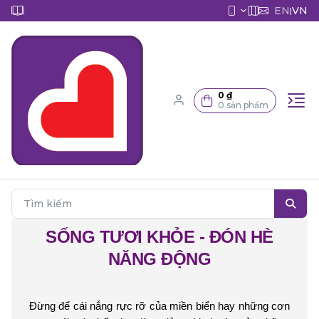
EN
VN
|
0 ₫
0 sản phẩm
SỐNG TƯƠI KHỎE - ĐÓN HÈ
NĂNG ĐỘNG
Đừng để cái nắng rực rỡ của miền biển hay những cơn