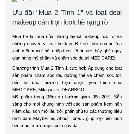
Ưu đãi "Mua 2 Tính 1" và loạt deal
makeup cân trọn look hè rạng rỡ
Mùa hè là mùa của những layout makeup rực rỡ và
những chuyến vi vu check-in. Để sở hữu combo "da
xinh môi mọng" bất chấp thời tiết oi bức, hãy ghé ngay
gian hàng mỹ phẩm và chăm sóc da tại MEDiCARE:
Chương trình Mua 2 Tính 1 cực hời: Áp dụng cho loạt
sản phẩm chăm sóc da, dưỡng thể và chăm sóc tóc
đến từ các thương hiệu được yêu thích như
MEDiCARE, Milaganics, DEARBOO…
Mỹ phẩm trang điểm xu hướng giảm đến 20%: Sẵn
sàng cho mọi khung hình với các sản phẩm kem nền
kiềm dầu, son môi lâu trôi, phấn phủ từ các thương hiệu
đình đám Maybelline, About Tone… giúp lớp nền luôn
bền màu, mướt mịn suốt ngày dài.