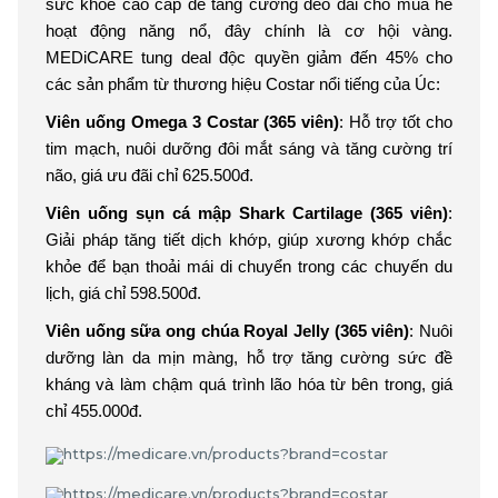
sức khỏe cao cấp để tăng cường dẻo dai cho mùa hè
hoạt động năng nổ, đây chính là cơ hội vàng.
MEDiCARE tung deal độc quyền giảm đến 45% cho
các sản phẩm từ thương hiệu Costar nổi tiếng của Úc:
Viên uống Omega 3 Costar (365 viên)
: Hỗ trợ tốt cho
tim mạch, nuôi dưỡng đôi mắt sáng và tăng cường trí
não, giá ưu đãi chỉ 625.500đ.
Viên uống sụn cá mập Shark Cartilage (365 viên)
:
Giải pháp tăng tiết dịch khớp, giúp xương khớp chắc
khỏe để bạn thoải mái di chuyển trong các chuyến du
lịch, giá chỉ 598.500đ.
Viên uống sữa ong chúa Royal Jelly (365 viên)
: Nuôi
dưỡng làn da mịn màng, hỗ trợ tăng cường sức đề
kháng và làm chậm quá trình lão hóa từ bên trong, giá
chỉ 455.000đ.