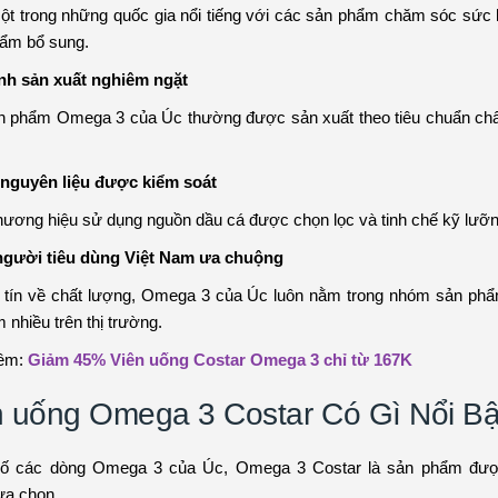
ột trong những quốc gia nổi tiếng với các sản phẩm chăm sóc sức
ẩm bổ sung.
ình sản xuất nghiêm ngặt
n phẩm Omega 3 của Úc thường được sản xuất theo tiêu chuẩn chấ
nguyên liệu được kiểm soát
hương hiệu sử dụng nguồn dầu cá được chọn lọc và tinh chế kỹ lưỡn
gười tiêu dùng Việt Nam ưa chuộng
 tín về chất lượng, Omega 3 của Úc luôn nằm trong nhóm sản ph
 nhiều trên thị trường.
êm:
Giảm 45% Viên uống Costar Omega 3 chỉ từ 167K
n uống Omega 3 Costar Có Gì Nổi Bậ
số các dòng Omega 3 của Úc, Omega 3 Costar là sản phẩm đượ
ựa chọn.