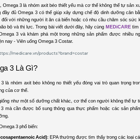
, Omega 3 là nhóm axit béo thiết yếu mà cơ thể không thể tự sản xu
g đầy đủ Omega 3 có thể giúp xây dựng chế độ dinh dưỡng cân bằ
t đối với những người ít ăn cá biển hoặc có nhu cầu chăm sóc sức 
ão bộ và thị lực. Trong bài viết dưới đây, hãy cùng
MEDiCARE
tìm 
ề Omega 3 và khám phá một trong những sản phẩm được nhiều ng
ện nay - Viên uống Omega 3 Costar.
a 3 Là Gì?
 là nhóm axit béo không no thiết yếu đóng vai trò quan trọng tro
ng của cơ thể.
iống như một số dưỡng chất khác, cơ thể con người không thể tự 
3 mà cần được bổ sung thông qua thực phẩm hoặc các sản phẩm
ỡng.
 Omega 3 phổ biến:
icosapentaenoic Acid)
: EPA thường được tìm thấy trong các loại cá