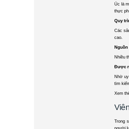
Úc là m
thực ph
Quy tr
Các sả
cao.
Nguồn 
Nhiều t
Được n
Nhờ uy
tìm kiếm
Xem th
Viê
Trong 
người l