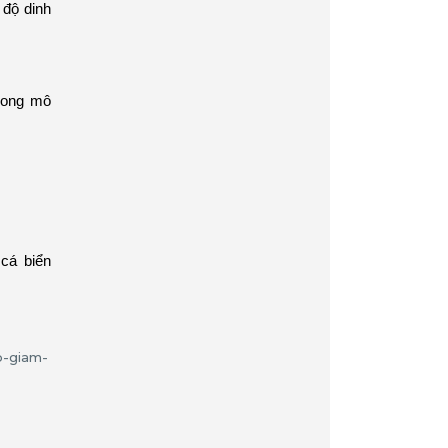
 độ dinh
trong mô
cá biển