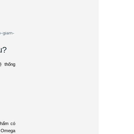
u?
ệ thống
 phẩm có
. Omega