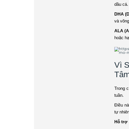
dầu cá.
DHA (D
và võn
ALA (A
hoặc hạ
Vì 
Tâ
Trong c
tuần.
Điều n
tự nhiên
Hỗ trợ