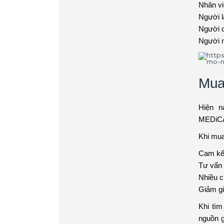
Nhân vi
Người l
Người 
Người m
Mua
Hiện n
MEDiCA
Khi mu
Cam kết
Tư vấn
Nhiều c
Giảm gi
Khi tìm
nguồn 