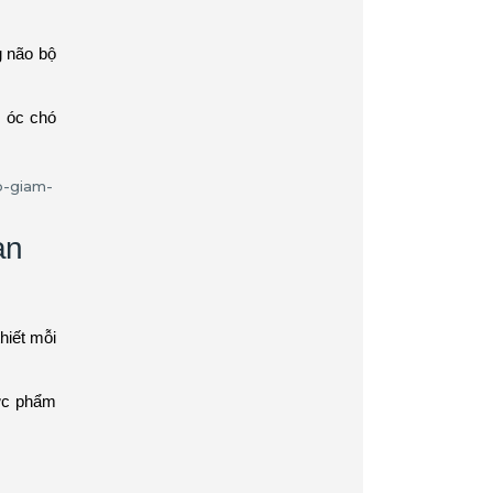
g não bộ
, óc chó
an
hiết mỗi
ực phẩm