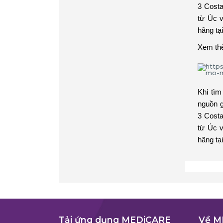
3 Costa
từ Úc v
hãng tạ
Xem th
Khi tìm
nguồn 
3 Costa
từ Úc v
hãng tạ
Tải ứng dụng MEDiCARE
Về M