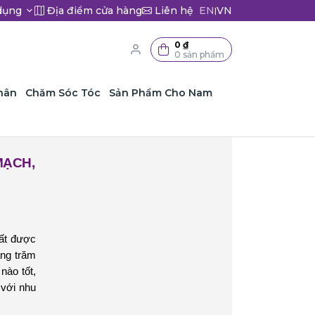
dụng
Địa điểm cửa hàng
Liên hệ
EN
VN
|
0 ₫
0 sản phẩm
hân
Chăm Sóc Tóc
Sản Phẩm Cho Nam
MẠCH,
ất được
àng trăm
nào tốt,
với nhu