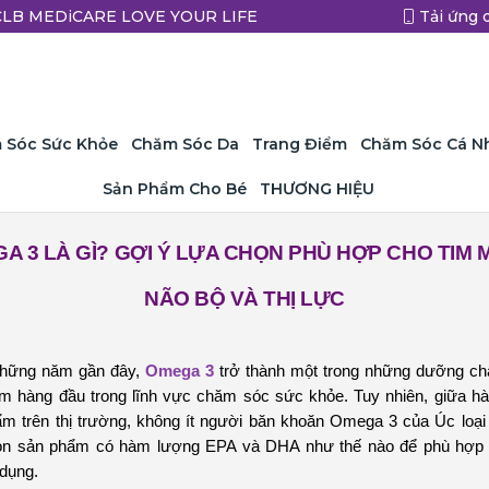
a CLB MEDiCARE LOVE YOUR LIFE
Tải ứng 
 Sóc Sức Khỏe
Chăm Sóc Da
Trang Điểm
Chăm Sóc Cá N
Sản Phẩm Cho Bé
THƯƠNG HIỆU
A 3 LÀ GÌ? GỢI Ý LỰA CHỌN PHÙ HỢP CHO TIM 
NÃO BỘ VÀ THỊ LỰC
những năm gần đây,
Omega 3
trở thành một trong những dưỡng ch
m hàng đầu trong lĩnh vực chăm sóc sức khỏe. Tuy nhiên, giữa h
m trên thị trường, không ít người băn khoăn Omega 3 của Úc loại 
ọn sản phẩm có hàm lượng EPA và DHA như thế nào để phù hợp 
dụng.