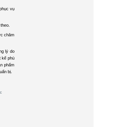
 phục vụ
theo.
vực chăm
g lý do
t kế phù
sản phẩm
uẩn bị.