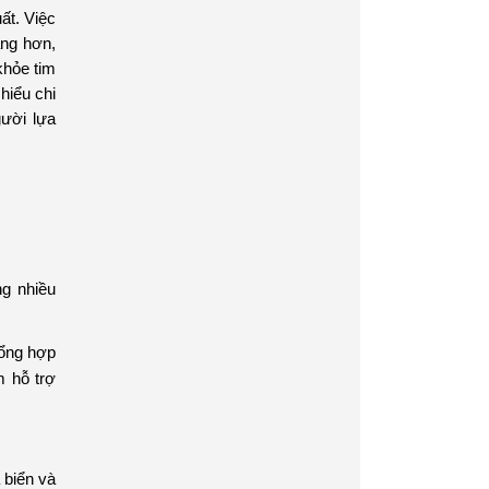
ất. Việc
ng hơn,
khỏe tim
hiểu chi
ười lựa
ng nhiều
tổng hợp
 hỗ trợ
 biển và