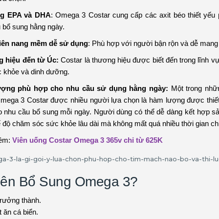
ng EPA và DHA
: Omega 3 Costar cung cấp các axit béo thiết yếu
 bổ sung hằng ngày.
iên nang mềm dễ sử dụng
: Phù hợp với người bận rộn và dễ mang 
 hiệu đến từ Úc:
Costar là thương hiệu được biết đến trong lĩnh 
 khỏe và dinh dưỡng.
ợng phù hợp cho nhu cầu sử dụng hằng ngày:
Một trong nhữn
mega 3 Costar được nhiều người lựa chọn là hàm lượng được thiế
 nhu cầu bổ sung mỗi ngày. Người dùng có thể dễ dàng kết hợp 
 độ chăm sóc sức khỏe lâu dài mà không mất quá nhiều thời gian ch
êm:
Viên uống Costar Omega 3 365v chỉ từ 625K
Nên Bổ Sung Omega 3?
rưởng thành.
t ăn cá biển.