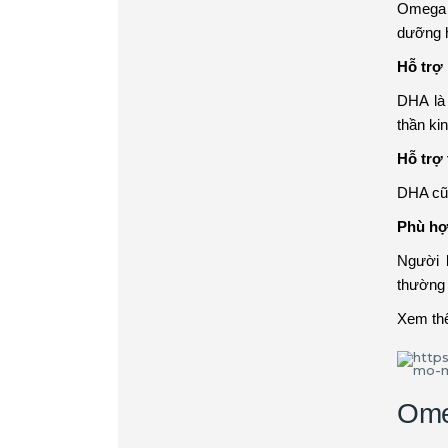
Omega 3
dưỡng 
Hỗ trợ
DHA là 
thần kin
Hỗ trợ 
DHA cũn
Phù hợp
Người 
thường 
Xem th
Ome