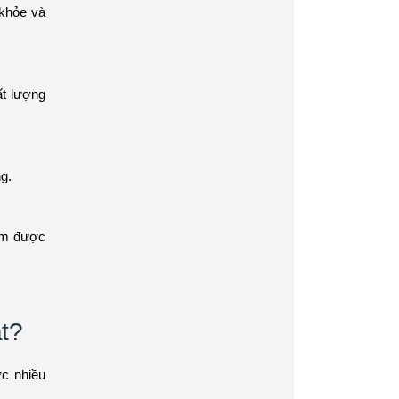
 khỏe và
t lượng
g.
ẩm được
t?
c nhiều