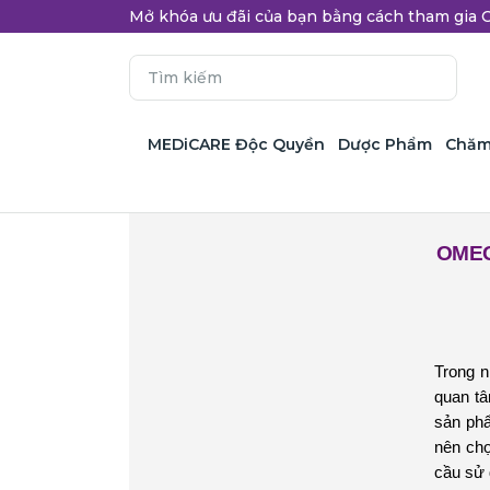
Mở khóa ưu đãi của bạn bằng cách tham gi
MEDiCARE Độc Quyền
Dược Phẩm
Chăm
OMEG
Trong 
quan tâ
sản phẩ
nên ch
cầu sử 