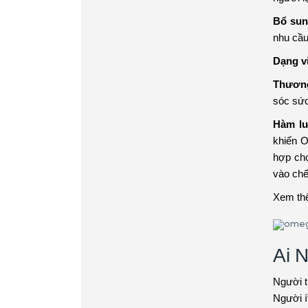
Bổ su
nhu cầu
Dạng v
Thương
sóc sức
Hàm lư
khiến O
hợp cho
vào chế
Xem th
Ai 
Người t
Người í