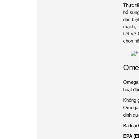
Thực tế
bổ sun
đặc biệ
mạch, n
tiết v
chọn hi
Omeg
Omega 3
hoạt độ
Không g
Omega 
dinh dư
Ba loại
EPA (E